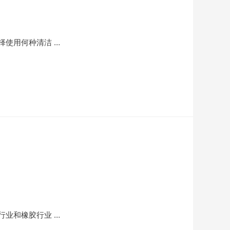
使用何种清洁 …
业和橡胶行业 …