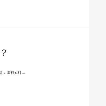
？
： 塑料原料 …