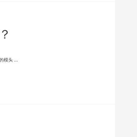
？
的模头 …