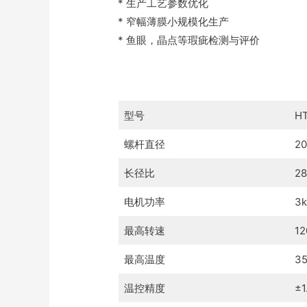
* 生产工艺参数优化
* 窄幅薄膜小规模化生产
* 鱼眼，晶点等瑕疵检测与评价
​型号
H
螺杆直径
2
长径比
2
电机功率
3
最高转速
12
最高温度
3
温控精度
±