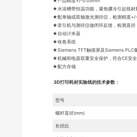
★产品精度+/-0.05mm
★水浴槽带恒温功能，避免骤冷引起线材
★配单轴或双轴激光测径仪，检测精度+/-0
★牵引机与测径仪做闭环反馈，检测直径
★自动计米器
★收卷系统
★Siemens TFT触摸屏及Siemens
★机械和电器双重安全保护，符合CE安
★配方存储
3D打印耗材实验线的技术参数：
型号
螺杆直径(mm)
长径比