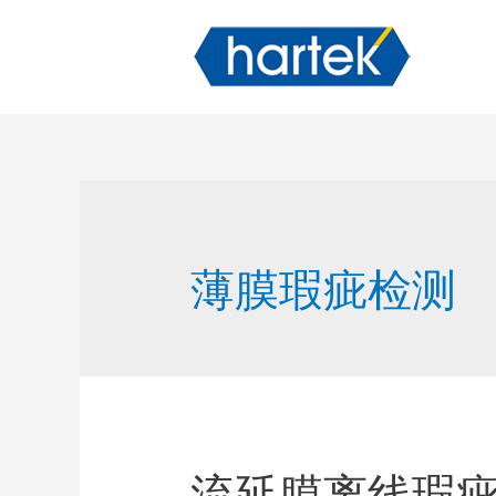
薄膜瑕疵检测
流延膜离线瑕