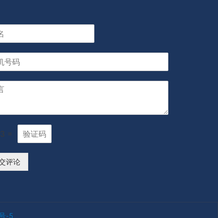
13
=
交评论
号-5