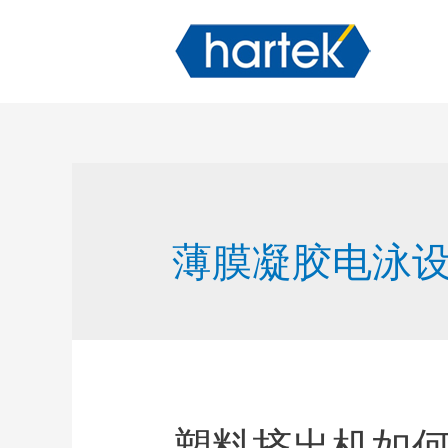
薄膜凝胶电泳
塑料挤出机如