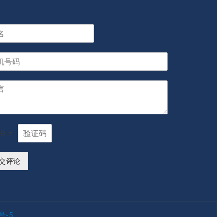
9
=
交评论
号-5