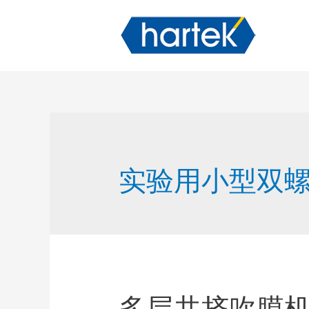
实验用小型双
多层共挤吹膜