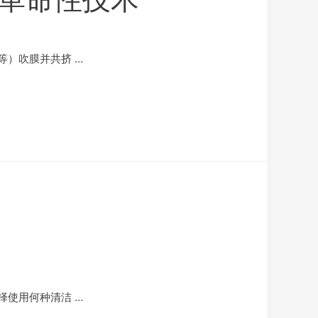
）吹膜并共挤 …
使用何种清洁 …