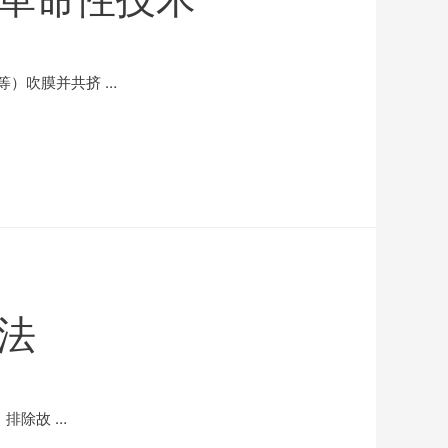
）吹膜并共挤 …
法
排除故 …