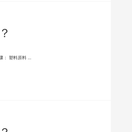
？
： 塑料原料 …