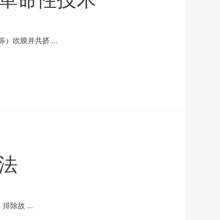
）吹膜并共挤 …
法
排除故 …