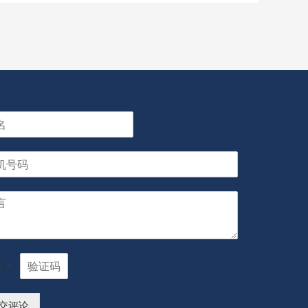
6
=
交评论