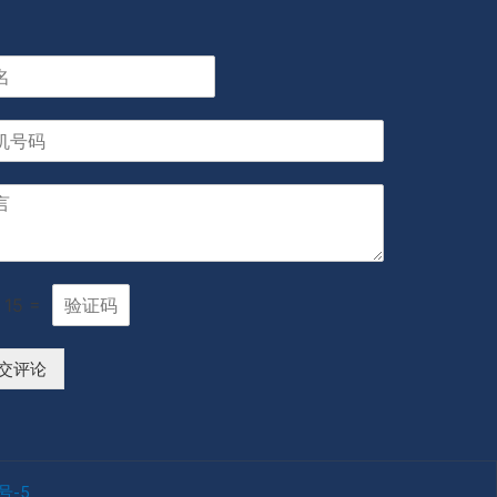
15
=
交评论
号-5