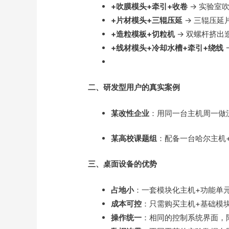
+吹膜模头+牵引+收卷
→ 实验室
+片材模头+三辊压延
→ 三辊压延
+造粒模板+切粒机
→ 双螺杆挤出
+线材模头+冷却水槽+牵引+绕线
二、研发型用户的真实案例
某改性企业
：用同一台主机周一做
某高校课题组
：配备一台哈尔主机
三、桌面设备的优势
占地小
：一套模块化主机+功能单
成本可控
：只需购买主机+基础模
操作统一
：相同的控制系统界面，