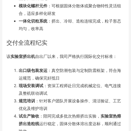
模块化螺杆元件
：可根据固体分散体或聚合物特性灵活组
合，适应多样化研发
一体化切粒系统
：挤出、冷却、造粒连续完成，粒子形态
均匀，收率高
交付全流程纪实
该
实验室挤出机
自出厂以来，我司严格执行国际化交付标准：
出口级包装发运
：真空防潮包装与定制防震框架，符合海
运规范，确保完好抵日
现场安装调试
：资深工程师赴日完成机械定位、电气连接
及整机联动调试
规范培训
：针对客户团队开展设备操作、清洁验证、工艺
优化及维护培训
试生产验收
：陪同完成多批次热熔挤出实验，
实验室热熔
挤出造粒线
运行稳定，固体分散体溶出度达标，顺利通过