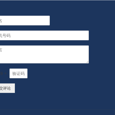
9
=
交评论