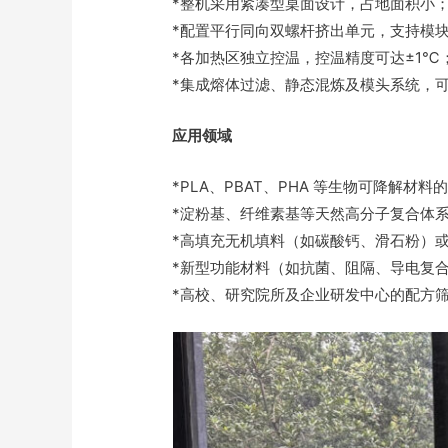
*整机采用紧凑型桌面设计，占地面积小
*配置平行同向双螺杆挤出单元，支持模
*各加热区独立控温，控温精度可达±1℃
*集成熔体过滤、静态混炼及模头系统，
应用领域
*PLA、PBAT、PHA 等生物可降解材
*淀粉基、纤维素基等天然高分子复合体
*高填充无机填料（如碳酸钙、滑石粉）
*新型功能材料（如抗菌、阻隔、导电复
*高校、研究院所及企业研发中心的配方