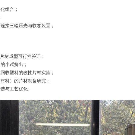
；
块化组合；
；
可连接三辊压光与收卷装置；
料的片材成型可行性验证；
系的小试挤出；
或回收塑料的改性片材实验；
合材料）的片材制备研究；
筛选与工艺优化。