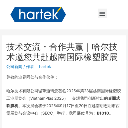
技术交流・合作共赢｜哈尔技
术邀您共赴越南国际橡塑胶展
公司新闻
/ 作者：
hartek
尊敬的业界同仁与合作伙伴：
哈尔技术有限公司诚挚邀请您莅临2025年第23届越南国际橡塑胶
工业展览会（VietnamPlas 2025），参观我司创新推出的
桌面式
吹膜机
。本次展会将于2025年9月17日至20日在越南胡志明市西
贡展览与会议中心（SECC）举行，我司展位号为：
B1010
。