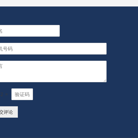
12
=
交评论