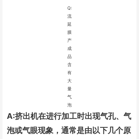
Q:
流
延
膜
产
成
品
含
有
大
量
气
泡
A:挤出机在进行加工时出现气孔、气
泡或气眼现象，通常是由以下几个原