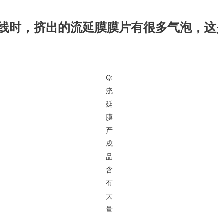
线时，挤出的流延膜膜片有很多气泡，这
Q:
流
延
膜
产
成
品
含
有
大
量