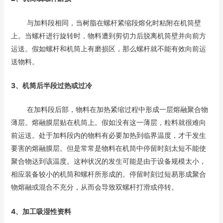
与加料段相同，当树脂在螺杆紧缩段熔化时粘附在机筒壁
上。当螺杆进行旋转时，物料遭到剪切力后脱离机筒壁并向前方
运送。假如螺杆和机筒上有磨损区，那么螺杆就不能有效向前运
送物料。
3、机筒后半段过热或过冷
在加料段后部，物料在加热紧缩过程中形成一层熔融聚合物
薄层。熔融膜层贴在机筒上。假如没有这一薄层，粒料就很难向
前运送。处于加料段内的物料有必要加热到临界温度，才干发生
要害的熔融膜层。但是常常是物料在机筒中停留时刻太短不能使
聚合物达到该温度。这种状况的发生可能是由于设备规模太小，
相应装备较小的机筒和螺杆所形成的。停留时刻过短易形成聚合
物熔融或混合不充分，从而会导致双螺杆打滑或停转。
4、加工吸湿性资料