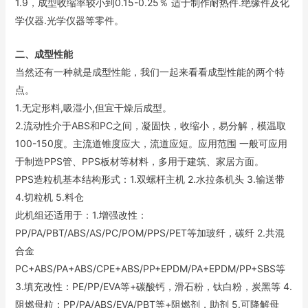
1.9，成型收缩率较小到0.15-0.25％ 适于制作耐热件.绝缘件及化
学仪器.光学仪器等零件。
二、成型性能
当然还有一种就是成型性能，我们一起来看看成型性能的两个特
点。
1.无定形料,吸湿小,但宜干燥后成型。
2.流动性介于ABS和PC之间，凝固快，收缩小，易分解，模温取
100-150度。主流道锥度应大，流道应短。应用范围 一般可应用
于制造PPS管、PPS板材等材料，多用于建筑、家居方面。
PPS造粒机基本结构形式：1.双螺杆主机 2.水拉条机头 3.输送带
4.切粒机 5.料仓
此机组还适用于：1.增强改性：
PP/PA/PBT/ABS/AS/PC/POM/PPS/PET等加玻纤，碳纤 2.共混
合金
PC+ABS/PA+ABS/CPE+ABS/PP+EPDM/PA+EPDM/PP+SBS等
3.填充改性：PE/PP/EVA等+碳酸钙，滑石粉，钛白粉，炭黑等 4.
阻燃母粒：PP/PA/ABS/EVA/PBT等+阻燃剂，助剂 5.可降解母