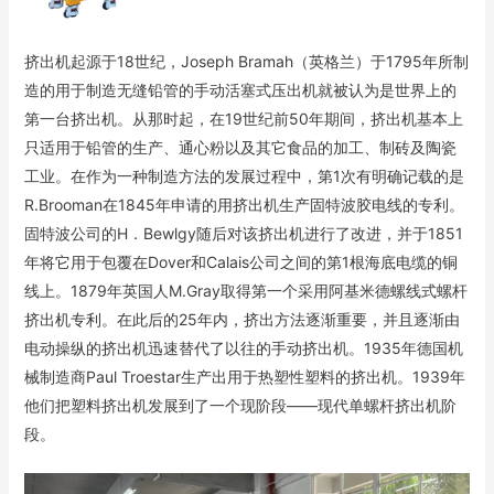
挤出机起源于18世纪，Joseph Bramah（英格兰）于1795年所制
造的用于制造无缝铅管的手动活塞式压出机就被认为是世界上的
第一台挤出机。从那时起，在19世纪前50年期间，挤出机基本上
只适用于铅管的生产、通心粉以及其它食品的加工、制砖及陶瓷
工业。在作为一种制造方法的发展过程中，第1次有明确记载的是
R.Brooman在1845年申请的用挤出机生产固特波胶电线的专利。
固特波公司的H．Bewlgy随后对该挤出机进行了改进，并于1851
年将它用于包覆在Dover和Calais公司之间的第1根海底电缆的铜
线上。1879年英国人M.Gray取得第一个采用阿基米德螺线式螺杆
挤出机专利。在此后的25年内，挤出方法逐渐重要，并且逐渐由
电动操纵的挤出机迅速替代了以往的手动挤出机。1935年德国机
械制造商Paul Troestar生产出用于热塑性塑料的挤出机。1939年
他们把塑料挤出机发展到了一个现阶段——现代单螺杆挤出机阶
段。