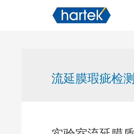
流延膜瑕疵检
实验室流延膜