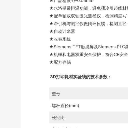
★产品精度+/-0.05mm
★水浴槽带恒温功能，避免骤冷引起线材
★配单轴或双轴激光测径仪，检测精度+/-0
★牵引机与测径仪做闭环反馈，检测直径
★自动计米器
★收卷系统
★Siemens TFT触摸屏及Siemens
★机械和电器双重安全保护，符合CE安
★配方存储
3D打印耗材实验线的技术参数：
型号
螺杆直径(mm)
长径比