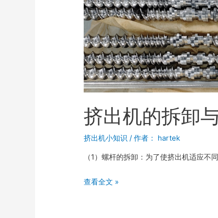
挤出机的拆卸
挤出机小知识
/ 作者：
hartek
（1）螺杆的拆卸：为了使挤出机适应不
查看全文 »