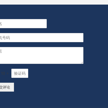
10
=
交评论