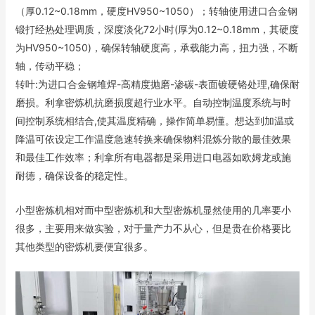
（厚0.12~0.18mm，硬度HV950~1050）；转轴使用进口合金钢
锻打经热处理调质，深度淡化72小时(厚为0.12~0.18mm，其硬度
为HV950~1050)，确保转轴硬度高，承载能力高，扭力强，不断
轴，传动平稳；
转叶:为进口合金钢堆焊-高精度抛磨-渗碳-表面镀硬铬处理,确保耐
磨损。利拿密炼机抗磨损度超行业水平。自动控制温度系统与时
间控制系统相结合,使其温度精确，操作简单易懂。想达到加温或
降温可依设定工作温度急速转换来确保物料混炼分散的最佳效果
和最佳工作效率；利拿所有电器都是采用进口电器如欧姆龙或施
耐德，确保设备的稳定性。
小型密炼机相对而中型密炼机和大型密炼机显然使用的几率要小
很多，主要用来做实验，对于量产力不从心，但是贵在价格要比
其他类型的密炼机要便宜很多。